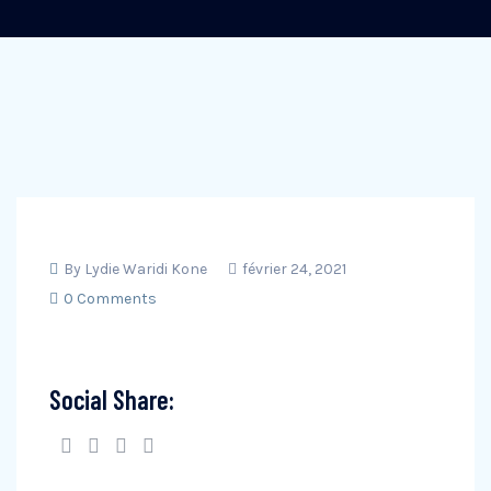
By
Lydie Waridi Kone
février 24, 2021
0 Comments
Social Share: